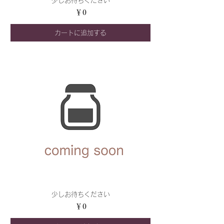
少しお待ちください
価格
￥0
カートに追加する
少しお待ちください
価格
￥0