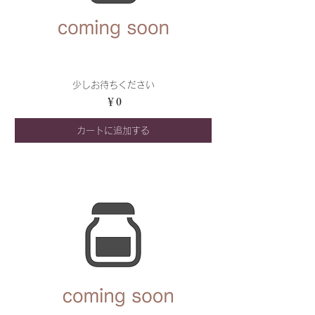
少しお待ちください
価格
￥0
カートに追加する